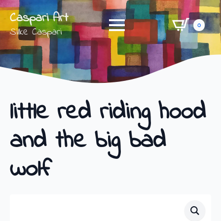
Caspari Art
0
Silke Caspari
little red riding hood
and the big bad
wolf
Shop