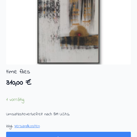
time flies
310,00
€
1 vorrätig
Umsatzsteuerbefreit nach §19 UStG.
zzgl.
Versandkosten