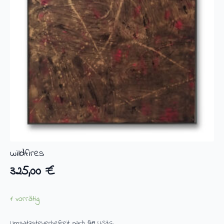
wildfires
325,00
€
1 vorrätig
Umsatzsteuerbefreit nach §19 UStG.