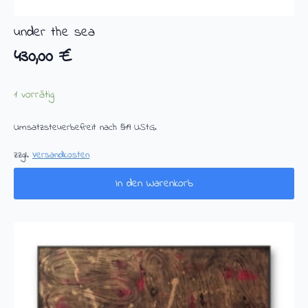
under the sea
430,00
€
1 vorrätig
Umsatzsteuerbefreit nach §19 UStG.
zzgl.
Versandkosten
In den Warenkorb