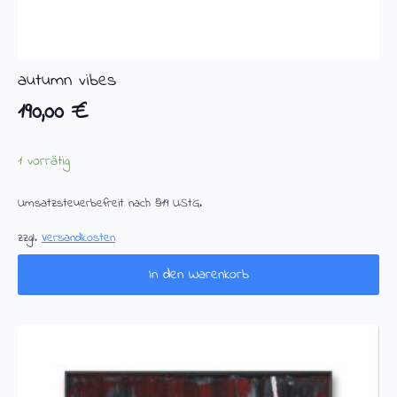
autumn vibes
190,00
€
1 vorrätig
Umsatzsteuerbefreit nach §19 UStG.
zzgl.
Versandkosten
In den Warenkorb