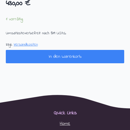
430,00
€
1 vorrätig
Umsatzsteuerbefreit nach §19 UStG.
zzgl.
Versandkosten
In den Warenkorb
Quick Links
Home