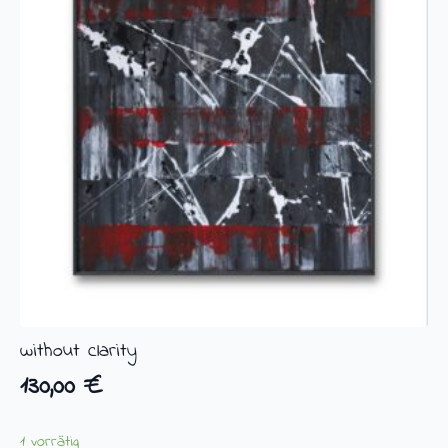
without clarity
130,00
€
1 vorrätig