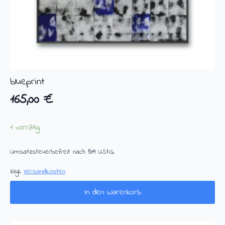
blueprint
165,00
€
1 vorrätig
Umsatzsteuerbefreit nach §19 UStG.
zzgl.
Versandkosten
In den Warenkorb