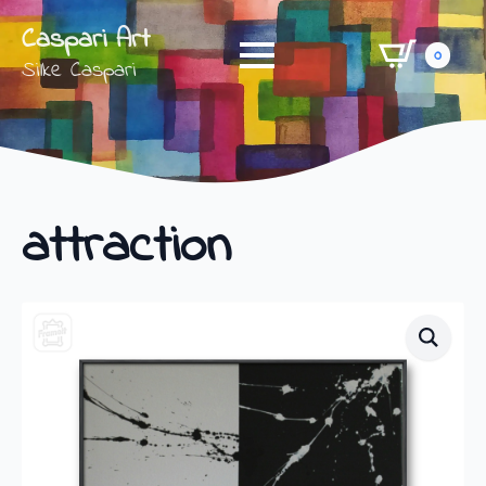
Caspari Art
0
Silke Caspari
attraction
Shop