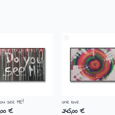
ou see ME?
one love
,00
€
245,00
€