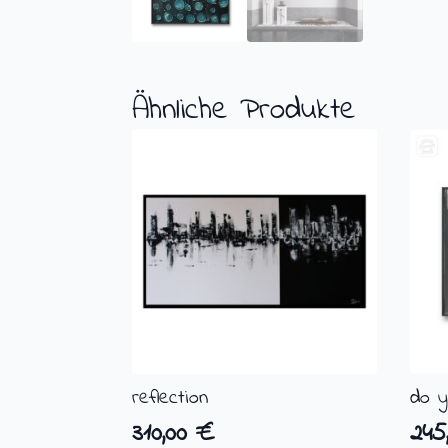
Ähnliche Produkte
reflection
do y
310,00
€
245