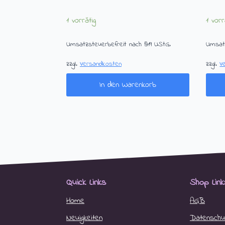
1 vorrätig
1 vorr
Umsatzsteuerbefreit nach §19 UStG.
Umsatz
zzgl.
Versandkosten
zzgl.
V
In den Warenkorb
Quick Links
Shop Link
Home
AGB
Neuigkeiten
Datenschut