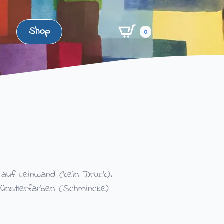
Shop
0
ld auf Leinwand (kein Druck).
ünstlerfarben (Schmincke)