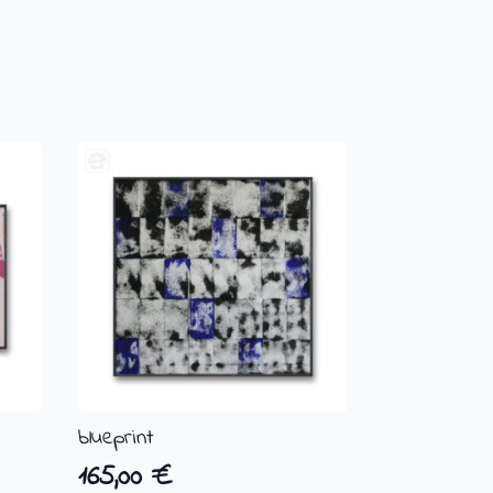
blueprint
165,00
€