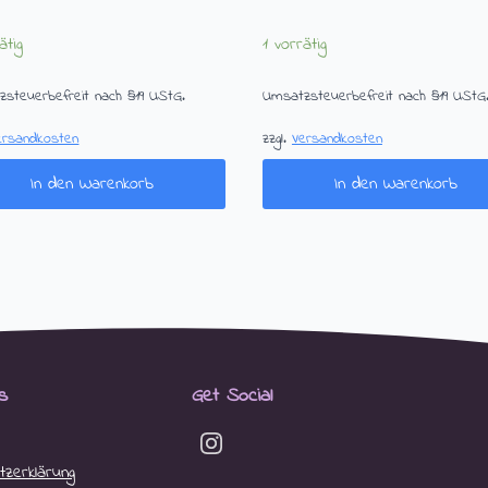
ätig
1 vorrätig
steuerbefreit nach §19 UStG.
Umsatzsteuerbefreit nach §19 UStG
ersandkosten
zzgl.
Versandkosten
In den Warenkorb
In den Warenkorb
s
Get Social
zerklärung