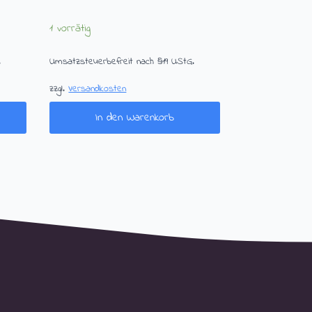
1 vorrätig
.
Umsatzsteuerbefreit nach §19 UStG.
zzgl.
Versandkosten
In den Warenkorb