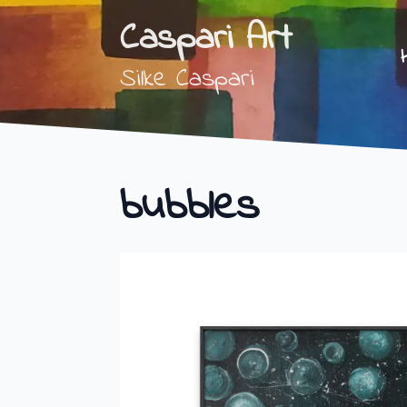
Caspari Art
Silke Caspari
bubbles