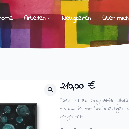
Home
Arbeiten
Neuigkeiten
Über mich
210,00
€
Dies ist ein Original-Acrylbi
Es wurde mit hochwertigen K
hergestellt.