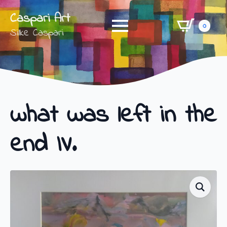
Caspari Art
0
Silke Caspari
what was left in the
end IV.
Shop