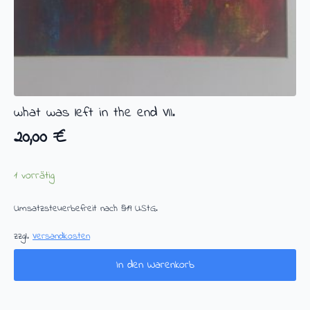
what was left in the end VII.
20,00
€
1 vorrätig
Umsatzsteuerbefreit nach §19 UStG.
zzgl.
Versandkosten
In den Warenkorb