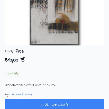
time flies
310,00
€
1 vorrätig
Umsatzsteuerbefreit nach §19 UStG.
zzgl.
Versandkosten
In den Warenkorb