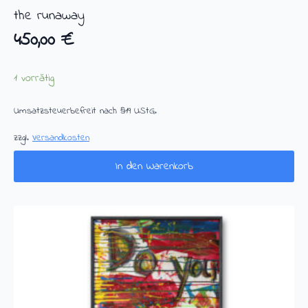
the runaway
450,00
€
1 vorrätig
Umsatzsteuerbefreit nach §19 UStG.
zzgl.
Versandkosten
In den Warenkorb