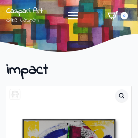
Caspari Art
0
Silke Caspari
impact
Shop