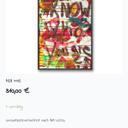
tell me
310,00
€
1 vorrätig
Umsatzsteuerbefreit nach §19 UStG.