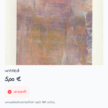
untitled
5,00
€
verkauft
Umsatzsteuerbefreit nach §19 UStG.