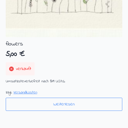
flowers
5,00
€
verkauft
Umsatzsteuerbefreit nach §19 UStG.
zzgl.
Versandkosten
Weiterlesen