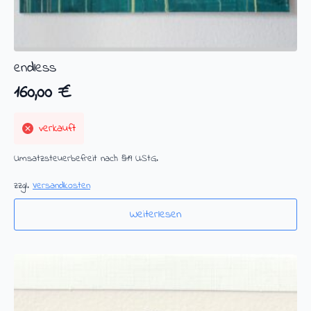
endless
160,00
€
verkauft
Umsatzsteuerbefreit nach §19 UStG.
zzgl.
Versandkosten
Weiterlesen