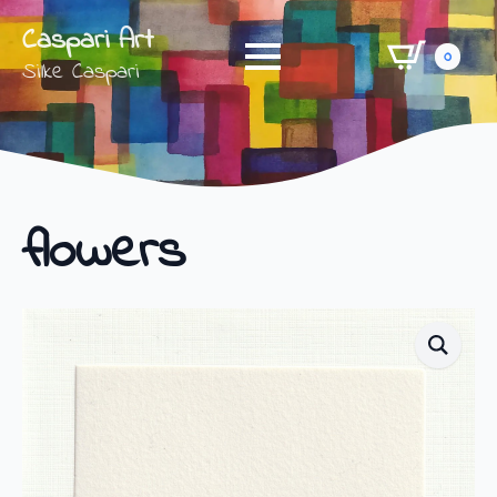
Caspari Art
0
Silke Caspari
flowers
Shop