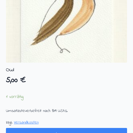
Owl
5,00
€
1 vorrätig
Umsatzsteuerbefreit nach §19 UStG.
zzgl.
Versandkosten