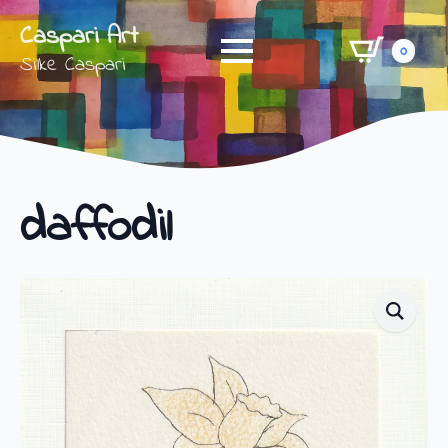
Caspari Art
0
Silke Caspari
daffodil
Shop