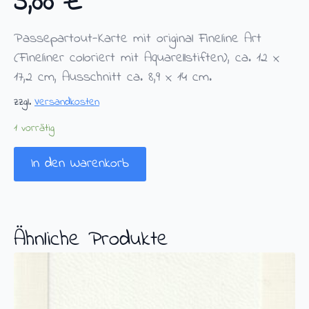
5,00
€
Passepartout-Karte mit original Fineline Art
(Fineliner coloriert mit Aquarellstiften), ca. 12 x
17,2 cm, Ausschnitt ca. 8,9 x 14 cm.
zzgl.
Versandkosten
1 vorrätig
In den Warenkorb
Ähnliche Produkte